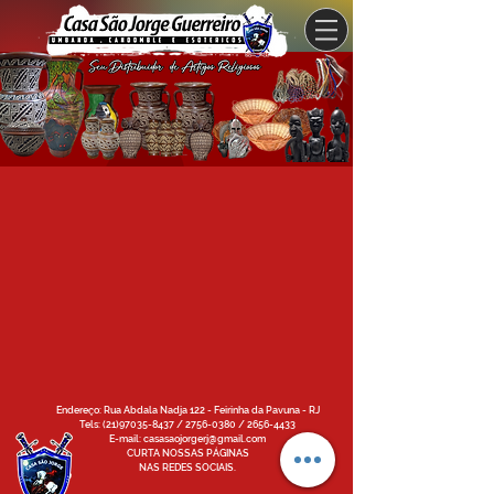
Endereço: Rua Abdala Nadja 122 - Feirinha da Pavuna - RJ
Tels: (21)97035-8437 / 2756-0380 / 2656-4433
E-mail: casasaojorgerj@gmail.com
CURTA NOSSAS PÁGINAS
NAS REDES SOCIAIS.