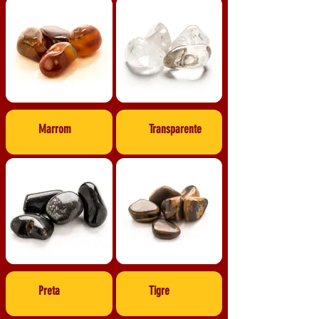
Marrom
Transparente
Preta
Tigre