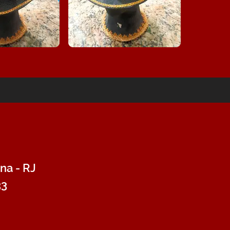
na - RJ
33