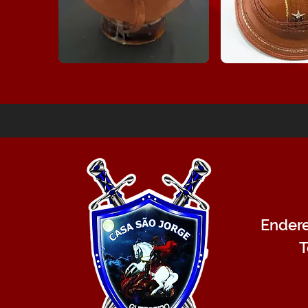
Endere
T